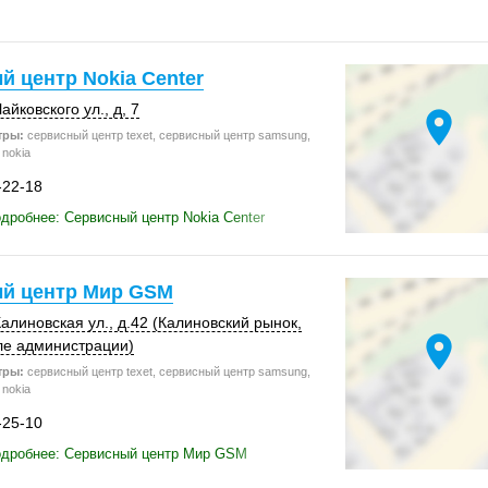
 центр Nokia Center
Чайковского ул., д, 7
location_on
тры:
сервисный центр texet, сервисный центр samsung,
nokia
-22-18
дробнее: Сервисный центр Nokia Center
й центр Мир GSM
алиновская ул.
, д.42 (Калиновский рынок,
location_on
зле администрации)
тры:
сервисный центр texet, сервисный центр samsung,
nokia
-25-10
одробнее: Сервисный центр Мир GSM