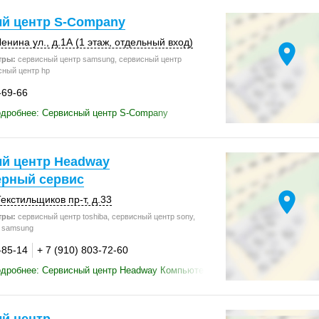
й центр S-Сompany
енина ул.
,
д.1А (1 этаж
,
отдельный вход)
location_on
тры:
сервисный центр samsung, сервисный центр
сный центр hp
-69-66
одробнее: Сервисный центр S-Сompany
й центр Headway
рный сервис
location_on
екстильщиков пр-т
,
д.33
тры:
сервисный центр toshiba, сервисный центр sony,
 samsung
-85-14
+ 7 (910) 803-72-60
одробнее: Сервисный центр Headway Компьютерный сервис