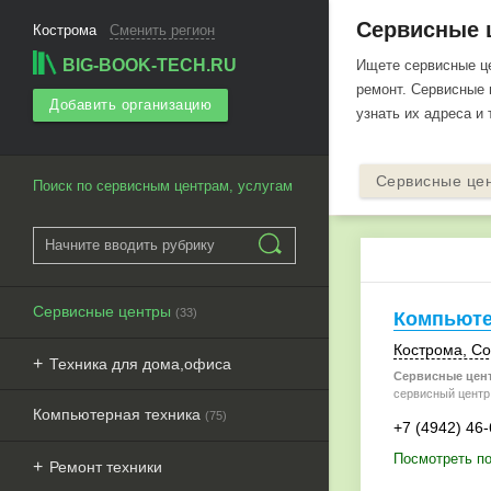
Сервисные ц
Кострома
Сменить регион
BIG-BOOK-TECH.RU
Ищете сервисные ц
ремонт. Сервисные ц
Добавить организацию
узнать их адреса и
Сервисные це
Поиск по сервисным центрам, услугам
Сервисные центры
(33)
Компьют
Кострома
,
Со
Техника для дома,офиса
Сервисные цен
сервисный центр
Компьютерная техника
(75)
+7 (4942) 46
Посмотреть п
Ремонт техники