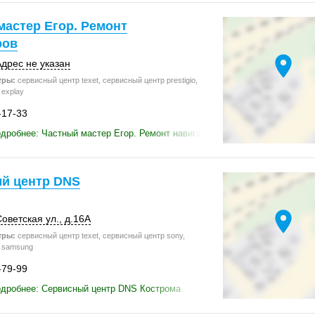
мастер Егор. Ремонт
ров
location_on
дрес не указан
тры:
сервисный центр texet, сервисный центр prestigio,
explay
-17-33
дробнее: Частный мастер Егор. Ремонт навигаторов
й центр DNS
location_on
оветская ул.
,
д.16А
тры:
сервисный центр texet, сервисный центр sony,
 samsung
-79-99
одробнее: Сервисный центр DNS Кострома