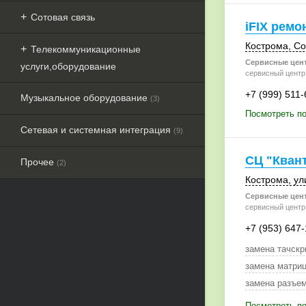
Сотовая связь
iFIX ремо
Кострома
,
Со
Телекоммуникационные
Сервисные цен
услуги,оборудование
сервисный центр 
+7 (999) 511-
Музыкальное оборудование
(3)
Посмотреть по
Сетевая и системная интеграция
(9)
СЦ "Кван
Прочее
(2)
Кострома
,
ул
Сервисные цен
сервисный центр
+7 (953) 647
замена тачскр
замена матриц
Посмотреть по