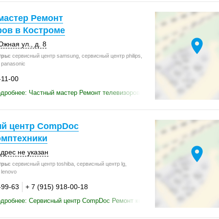
мастер Ремонт
ров в Костроме
location_on
Южная ул.
,
д. 8
тры:
сервисный центр samsung, сервисный центр philips,
 panasonic
-11-00
дробнее: Частный мастер Ремонт телевизоров в Костроме
й центр CompDoc
омптехники
location_on
дрес не указан
тры:
сервисный центр toshiba, сервисный центр lg,
lenovo
-99-63
+ 7 (915) 918-00-18
одробнее: Сервисный центр CompDoc Ремонт комптехники