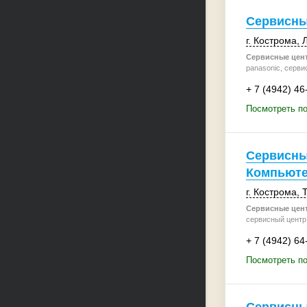
Сервисны
г. Кострома
,
Л
Сервисные цен
panasonic, серви
+ 7 (4942) 46
Посмотреть п
Сервисны
Компьюте
г. Кострома
,
Т
Сервисные цен
сервисный центр
+ 7 (4942) 64
Посмотреть п