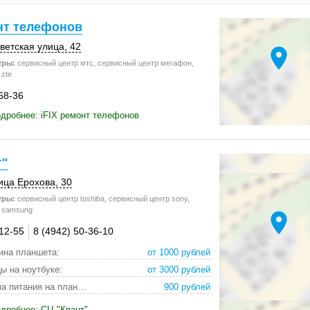
нт телефонов
ветская улица, 42
location_on
тры:
сервисный центр мтс, сервисный центр мегафон,
zte
68-36
дробнее: iFIX ремонт телефонов
т"
ица Ерохова, 30
тры:
сервисный центр toshiba, сервисный центр sony,
 samsung
location_on
-12-55
8 (4942) 50-36-10
ина планшета:
от 1000 рублей
ы на ноутбуке:
от 3000 рублей
замена разъема питания на планшете:
900 рублей
дробнее: СЦ "Квант"