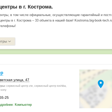
ентры в г. Кострома.
ентры, в том числе официальные, осуществляющие гарантийный и пост
ентры в г. Кострома – 33 объекта в нашей базе! Kostroma.big-book-tech.
 телефоны!
нтры
ер
ветская улица, 47
location_on
тры:
сервисный центр zte, сервисный центр toshiba,
 sony
-65-25
одробнее: Компьютер