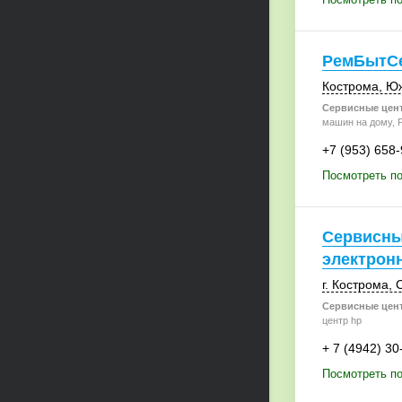
РемБытС
Кострома
,
Юж
Сервисные цен
машин на дому, 
+7 (953) 658
Посмотреть п
Сервисны
электрон
г. Кострома
,
С
Сервисные цен
центр hp
+ 7 (4942) 30
Посмотреть по