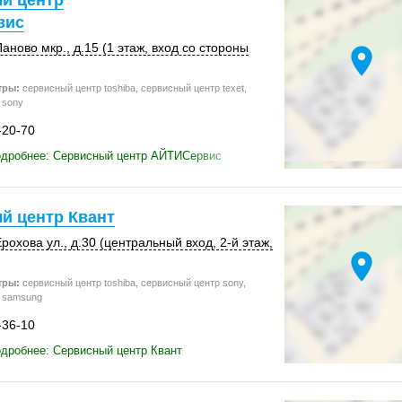
й центр
вис
аново мкр.
,
д.15 (1 этаж
, вход со стороны
location_on
тры:
сервисный центр toshiba, сервисный центр texet,
 sony
-20-70
одробнее: Сервисный центр АЙТИСервис
й центр Квант
рохова ул.
, д.30 (центральный вход,
2-й этаж
,
location_on
тры:
сервисный центр toshiba, сервисный центр sony,
 samsung
-36-10
дробнее: Сервисный центр Квант