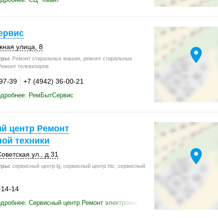
ервис
ная улица, 8
location_on
тры:
Ремонт стиральных машин, ремонт стиральных
Ремонт телевизоров
-97-39
+7 (4942) 36-00-21
одробнее: РемБытСервис
й центр Ремонт
ной техники
location_on
оветская ул.
,
д.31
тры:
сервисный центр lg, сервисный центр htc, сервисный
-14-14
дробнее: Сервисный центр Ремонт электронной техники