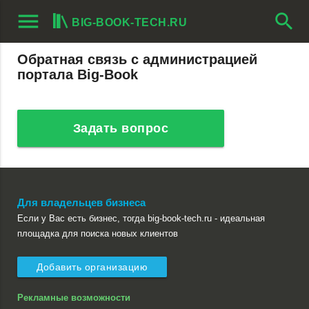
menu
search
BIG-BOOK-TECH.RU
Обратная связь с администрацией
портала
Big-Book
Задать вопрос
Для владельцев бизнеса
Если у Вас есть бизнес, тогда big-book-tech.ru - идеальная
площадка для поиска новых клиентов
Добавить организацию
Рекламные возможности